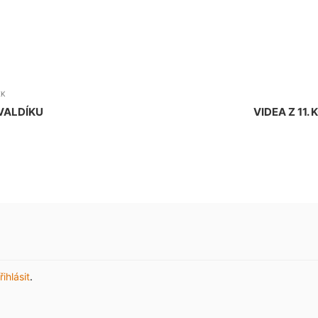
EK
ŘVALDÍKU
VIDEA Z 11.
řihlásit
.