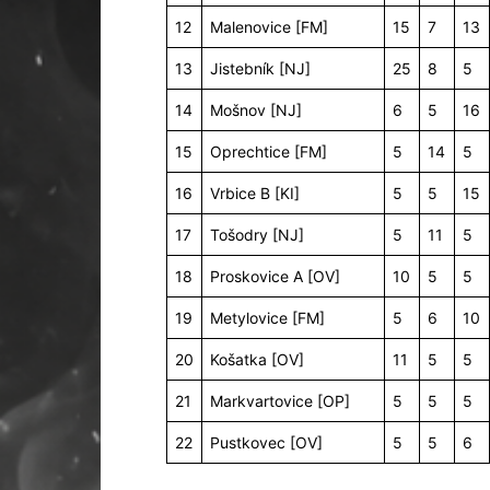
12
Malenovice [FM]
15
7
13
13
Jistebník [NJ]
25
8
5
14
Mošnov [NJ]
6
5
16
15
Oprechtice [FM]
5
14
5
16
Vrbice B [KI]
5
5
15
17
Tošodry [NJ]
5
11
5
18
Proskovice A [OV]
10
5
5
19
Metylovice [FM]
5
6
10
20
Košatka [OV]
11
5
5
21
Markvartovice [OP]
5
5
5
22
Pustkovec [OV]
5
5
6