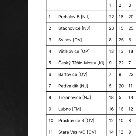
1
2
3
1
Prchalov B [NJ]
22
18
20
2
Stachovice [NJ]
20
15
25
3
Svinov [OV]
8
25
5
4
Větřkovice [OP]
13
13
18
5
Český Těšín-Mosty [KI]
9
22
7
6
Bartovice [OV]
7
9
22
7
Petřvaldík [NJ]
5
20
11
8
Trojanovice [NJ]
18
5
14
9
Lubno [FM]
16
16
12
10
Proskovice B [OV]
12
10
8
11
Stará Ves n/O [OV]
14
12
9