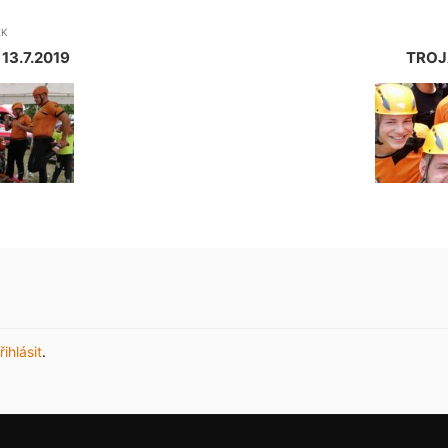
EK
13.7.2019
TROJ
řihlásit
.