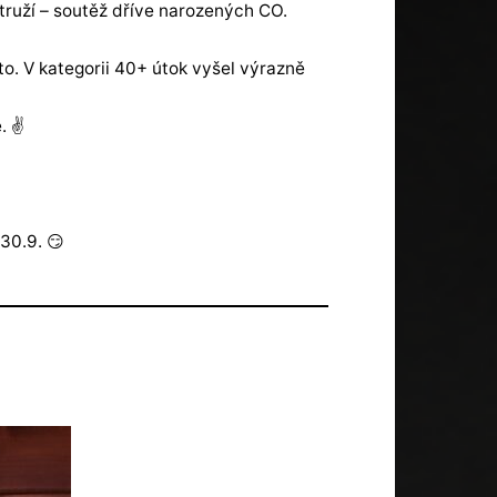
struží – soutěž dříve narozených CO.
to. V kategorii 40+ útok vyšel výrazně
 ✌️
30.9. 😏