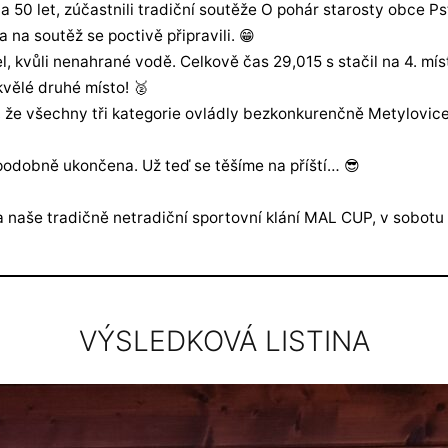
a 50 let, zúčastnili tradiční soutěže O pohár starosty obce P
 na soutěž se poctivě připravili. 😁
l, kvůli nenahrané vodě. Celkově čas 29,015 s stačil na 4. mís
kvělé druhé místo! 🥈
 že všechny tři kategorie ovládly bezkonkurenčně Metylovice.
podobně ukončena. Už teď se těšíme na příští… 😎
naše tradičně netradiční sportovní klání MAL CUP, v sobotu 
VÝSLEDKOVÁ LISTINA