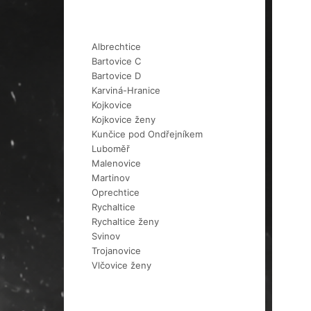
Albrechtice
Bartovice C
Bartovice D
Karviná-Hranice
Kojkovice
Kojkovice ženy
Kunčice pod Ondřejníkem
Luboměř
Malenovice
Martinov
Oprechtice
Rychaltice
Rychaltice ženy
Svinov
Trojanovice
Vlčovice ženy