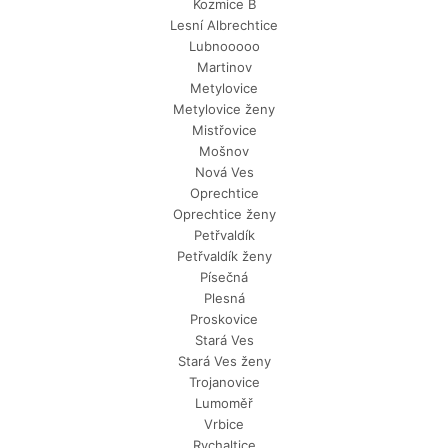
Kozmice B
Lesní Albrechtice
Lubnooooo
Martinov
Metylovice
Metylovice ženy
Mistřovice
Mošnov
Nová Ves
Oprechtice
Oprechtice ženy
Petřvaldík
Petřvaldík ženy
Písečná
Plesná
Proskovice
Stará Ves
Stará Ves ženy
Trojanovice
Lumoměř
Vrbice
Rychaltice